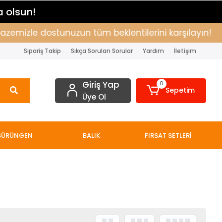
a olsun!
zemizle dostunuzun tüm beklentilerini karşılayın!
Sipariş Takip
Sıkça Sorulan Sorular
Yardım
İletişim
Giriş Yap
0
Sepetim
Üye Ol
SÜRÜNGEN
BALIK
FIRSAT SETLERİ