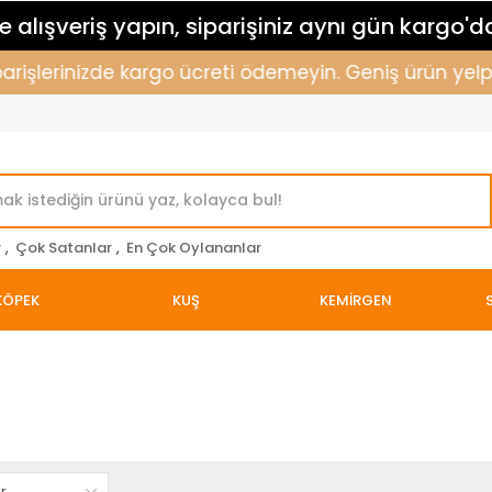
 alışveriş yapın, siparişiniz aynı gün kargo'd
parişlerinizde kargo ücreti ödemeyin. Geniş ürün yelpa
r
,
Çok Satanlar
,
En Çok Oylananlar
KÖPEK
KUŞ
KEMİRGEN