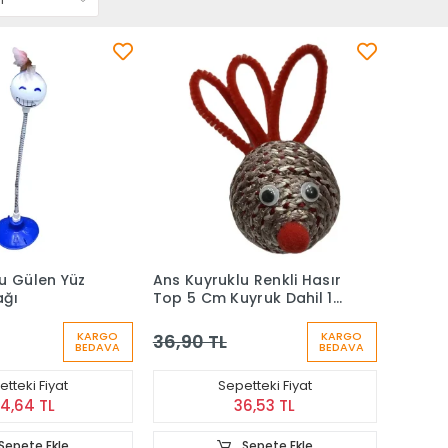
u Gülen Yüz
Ans Kuyruklu Renkli Hasır
ağı
Top 5 Cm Kuyruk Dahil 11
Cm
KARGO
KARGO
36,90 TL
BEDAVA
BEDAVA
tteki Fiyat
Sepetteki Fiyat
24,64 TL
36,53 TL
Sepete Ekle
Sepete Ekle