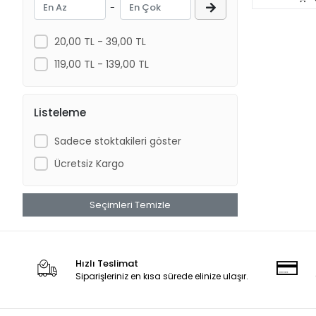
-
Bio PetActive
Bioline
20,00 TL - 39,00 TL
BrezzaPet
119,00 TL - 139,00 TL
Brit Care
CadoPet
Listeleme
Carni Care
Sadece stoktakileri göster
Carni Life
Ücretsiz Kargo
Carni Vet
Cat Toys
Seçimleri Temizle
Catlife
Cattie
Chakie
Hızlı Teslimat
Siparişleriniz en kısa sürede elinize ulaşır.
Challenge
Champion