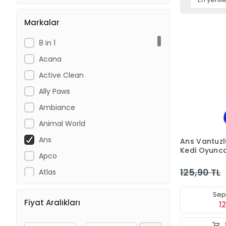
Markalar
8 in 1
Acana
Active Clean
Ally Paws
Ambiance
Animal World
Ans
Ans Vantuzl
Kedi Oyunc
Apco
125,90 TL
Atlas
Bacco
Sepe
Fiyat Aralıkları
Beaphar
1
Beavis