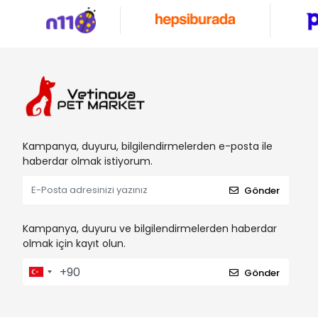
Chefs Choice
Chosen Family
Çınar
Clean Pet's
Creamy
Crystalin
Kampanya, duyuru, bilgilendirmelerden e-posta ile
Deep Fix
haberdar olmak istiyorum.
DeliBon
Gönder
Dog Plus
Doggie
Kampanya, duyuru ve bilgilendirmelerden haberdar
Doglife
olmak için kayıt olun.
Dr Sacchi
Gönder
Dr. Heigel's
Dr. Zoo