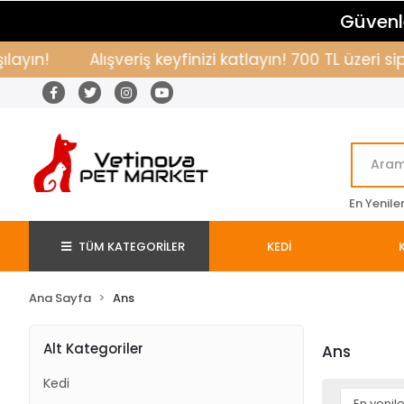
Güvenle
yın!
Alışveriş keyfinizi katlayın! 700 TL üzeri si
En Yenile
TÜM KATEGORİLER
KEDİ
Ana Sayfa
Ans
Alt Kategoriler
Ans
Kedi