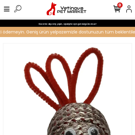
0
Güvenle alışveriş yapın, siparişiniz aynı gün kargo'da olsun!
reti ödemeyin. Geniş ürün yelpazemizle dostunuzun tüm beklentilerin