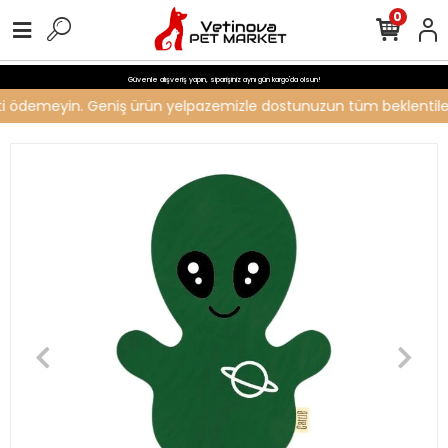
0
Güvenle alışveriş yapın, siparişiniz aynı gün kargo'da olsun!
reti ödemeyin. Geniş ürün yelpazemizle dostunuzun tüm beklentilerin