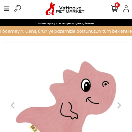
0
Güvenle alışveriş yapın, siparişiniz aynı gün kargo'da olsun!
reti ödemeyin. Geniş ürün yelpazemizle dostunuzun tüm beklentilerin