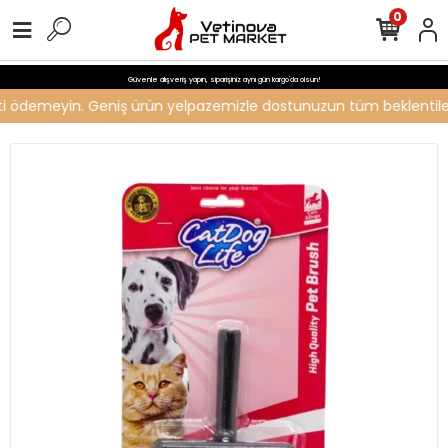
0
Güvenle alışveriş yapın, siparişiniz aynı gün kargo'da olsun!
creti ödemeyin. Geniş ürün yelpazemizle dostunuzun tüm beklentilerin