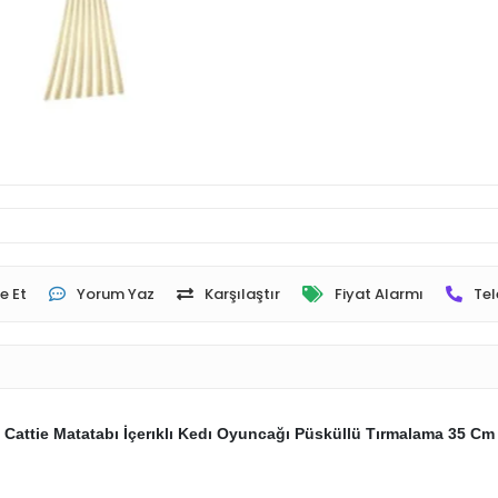
e Et
Yorum Yaz
Karşılaştır
Fiyat Alarmı
Tel
Cattie Matatabı İçerıklı Kedı Oyuncağı Püsküllü Tırmalama 35 Cm