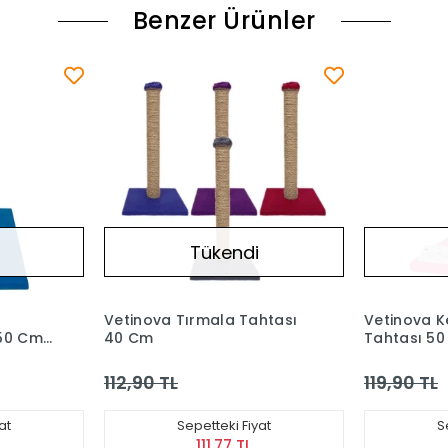
Benzer Ürünler
ndi
Tükendi
a Tahtası
Vetinova Kedi Tırmalama
Vetin
Tahtası 50 cm Pembe
kedi T
119,90 TL
126,90
i Fiyat
Sepetteki Fiyat
7 TL
118,70 TL