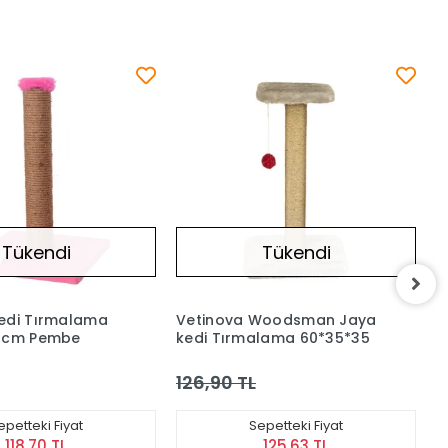
Tükendi
Tükendi
ova Woodsman Jaya
Vetinova Tek Katlı
ırmalama 60*35*35
Tırmalamalı Kedi Evi Soft
Kumaşlı Mavi (40x40x40
cm)
 TL
238,90 TL
Sepetteki Fiyat
Sepetteki Fiyat
125,63 TL
236,51 TL