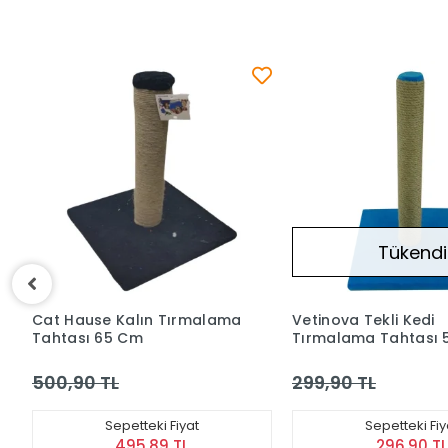
Tükendi
Tüke
ma
Vetinova Tekli Kedi
Vetinova Tırmal
Tırmalama Tahtası 50 Cm
40 Cm
Mavi
299,90 TL
112,90 TL
Sepetteki Fiyat
Sepettek
296,90 TL
111,7