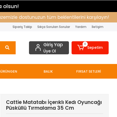
a olsun!
izle dostunuzun tüm beklentilerini karşılayın!
Alı
Sipariş Takip
Sıkça Sorulan Sorular
Yardım
İletişim
Giriş Yap
0
Sepetim
Üye Ol
SÜRÜNGEN
BALIK
FIRSAT SETLERİ
Cattie Matatabı İçerıklı Kedı Oyuncağı
Püsküllü Tırmalama 35 Cm