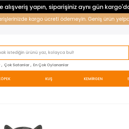
 alışveriş yapın, siparişiniz aynı gün kargo'd
işlerinizde kargo ücreti ödemeyin. Geniş ürün yelpazem
r
,
Çok Satanlar
,
En Çok Oylananlar
KÖPEK
KUŞ
KEMİRGEN