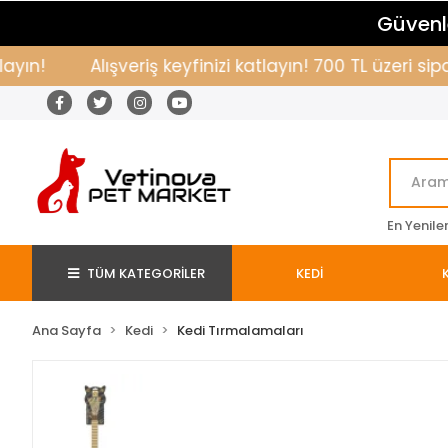
Güvenle
!
Alışveriş keyfinizi katlayın! 700 TL üzeri sipar
En Yenile
TÜM KATEGORİLER
KEDİ
Ana Sayfa
Kedi
Kedi Tırmalamaları