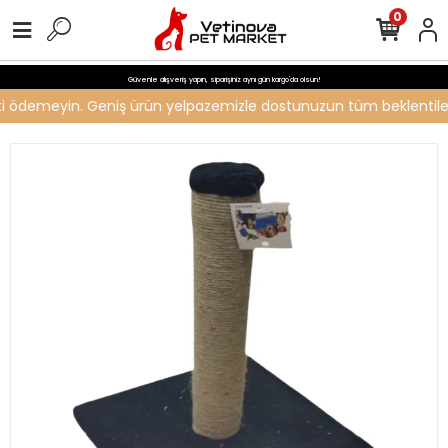
0
Güvenle alışveriş yapın, siparişiniz aynı gün kargo'da olsun!
reti ödemeyin. Geniş ürün yelpazemizle dostunuzun tüm beklentilerin