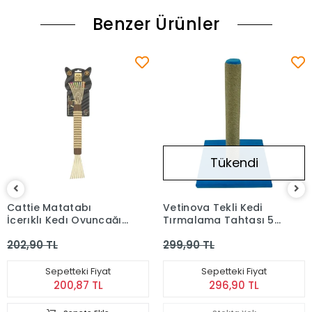
Benzer Ürünler
Tükendi
Cattie Matatabı
Vetinova Tekli Kedi
İçerıklı Kedı Oyuncağı
Tırmalama Tahtası 50
Püsküllü Tırmalama 35
Cm Mavi
202,90 TL
299,90 TL
Cm
Sepetteki Fiyat
Sepetteki Fiyat
200,87 TL
296,90 TL