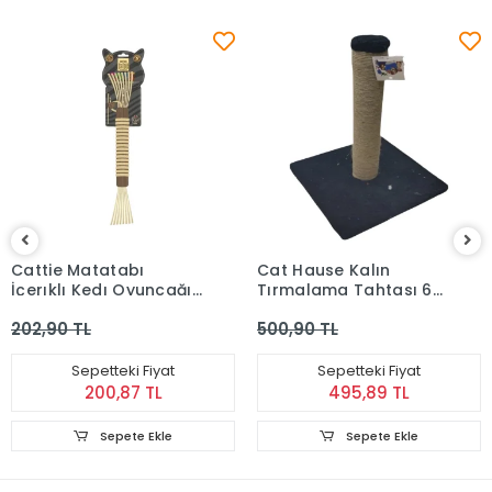
Cattie Matatabı
Cat Hause Kalın
İçerıklı Kedı Oyuncağı
Tırmalama Tahtası 65
Püsküllü Tırmalama 35
Cm
202,90 TL
500,90 TL
Cm
Sepetteki Fiyat
Sepetteki Fiyat
200,87 TL
495,89 TL
Sepete Ekle
Sepete Ekle