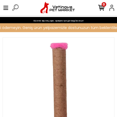
0
Güvenle alışveriş yapın, siparişiniz aynı gün kargo'da olsun!
reti ödemeyin. Geniş ürün yelpazemizle dostunuzun tüm beklentilerin