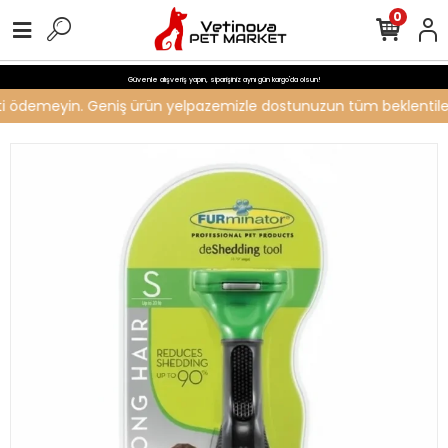
0
Güvenle alışveriş yapın, siparişiniz aynı gün kargo'da olsun!
reti ödemeyin. Geniş ürün yelpazemizle dostunuzun tüm beklentilerin