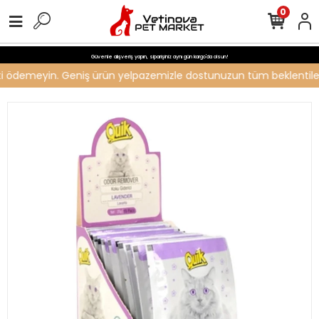
0
Güvenle alışveriş yapın, siparişiniz aynı gün kargo'da olsun!
reti ödemeyin. Geniş ürün yelpazemizle dostunuzun tüm beklentilerin