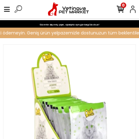
0
Güvenle alışveriş yapın, siparişiniz aynı gün kargo'da olsun!
reti ödemeyin. Geniş ürün yelpazemizle dostunuzun tüm beklentilerin