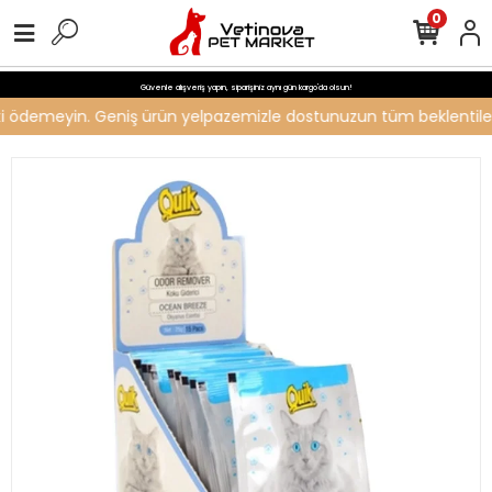
0
Güvenle alışveriş yapın, siparişiniz aynı gün kargo'da olsun!
reti ödemeyin. Geniş ürün yelpazemizle dostunuzun tüm beklentilerin