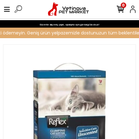
0
Güvenle alışveriş yapın, siparişiniz aynı gün kargo'da olsun!
reti ödemeyin. Geniş ürün yelpazemizle dostunuzun tüm beklentilerin