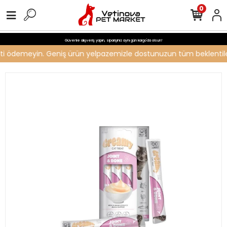
0
Güvenle alışveriş yapın, siparişiniz aynı gün kargo'da olsun!
creti ödemeyin. Geniş ürün yelpazemizle dostunuzun tüm beklentileri