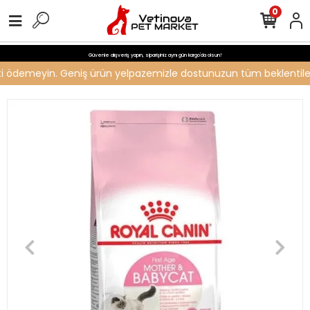
0
Güvenle alışveriş yapın, siparişiniz aynı gün kargo'da olsun!
creti ödemeyin. Geniş ürün yelpazemizle dostunuzun tüm beklentileri