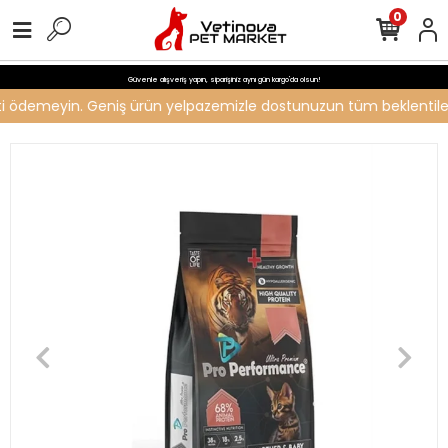
0
Güvenle alışveriş yapın, siparişiniz aynı gün kargo'da olsun!
reti ödemeyin. Geniş ürün yelpazemizle dostunuzun tüm beklentilerin