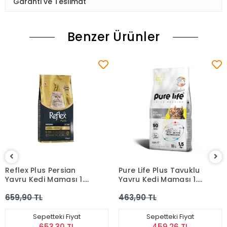
Garanti ve Teslimat
Benzer Ürünler
Reflex Plus Persian
Pure Life Plus Tavuklu
Yavru Kedi Maması 1.5
Yavru Kedi Maması 1,5
Kg
Kg
659,90 TL
463,90 TL
Sepetteki Fiyat
Sepetteki Fiyat
653,30 TL
459,26 TL