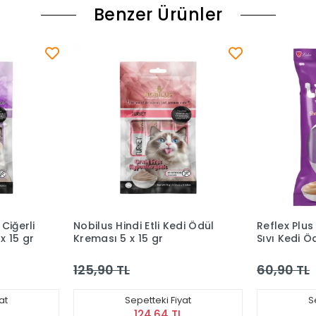
Benzer Ürünler
s Hindi Etli Kedi Ödül
Reflex Plus Licky Karidesli
ı 5 x 15 gr
Sıvı Kedi Ödül Maması 4x15
g
0 TL
60,90 TL
Sepetteki Fiyat
Sepetteki Fiyat
124,64 TL
60,29 TL