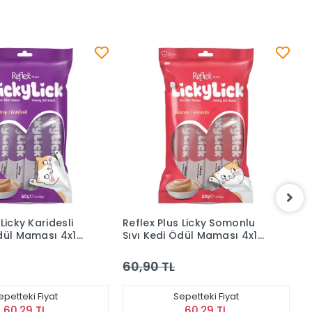
Reflex Plus Licky Somonlu
Reflex Plus Licky Tavu
Sıvı Kedi Ödül Maması 4x15
Sıvı Kedi Ödülü 4x15 
g
60,90 TL
60,90 TL
Sepetteki Fiyat
Sepetteki Fiya
60,29 TL
60,29 TL