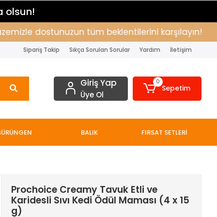
a olsun!
mizle dostunuzun tüm beklentilerini karşılayın!
Al
Sipariş Takip
Sıkça Sorulan Sorular
Yardım
İletişim
Giriş Yap
0
Sepetim
Üye Ol
SÜRÜNGEN
BALIK
FIRSAT SETLERİ
Prochoice Creamy Tavuk Etli ve
Karidesli Sıvı Kedi Ödül Maması (4 x 15
g)