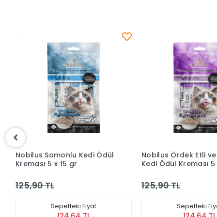
u Kedi Ödül
Nobilus Ördek Etli ve Ciğerli
Nobilu
gr
Kedi Ödül Kreması 5 x 15 gr
Kremas
125,90 TL
125,9
ki Fiyat
Sepetteki Fiyat
64 TL
124,64 TL