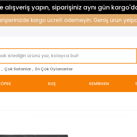
 alışveriş yapın, siparişiniz aynı gün kargo'd
rişlerinizde kargo ücreti ödemeyin. Geniş ürün yelpaze
r
,
Çok Satanlar
,
En Çok Oylananlar
KÖPEK
KUŞ
KEMİRGEN