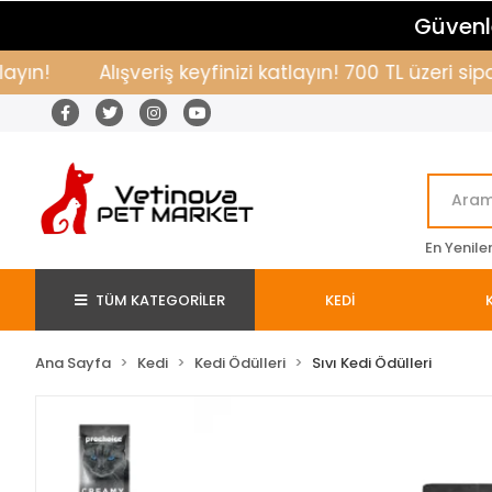
Güvenle
n!
Alışveriş keyfinizi katlayın! 700 TL üzeri sipa
En Yenile
TÜM KATEGORİLER
KEDİ
Ana Sayfa
Kedi
Kedi Ödülleri
Sıvı Kedi Ödülleri