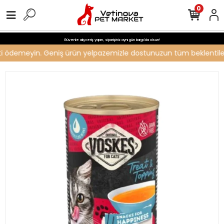
0
Güvenle alışveriş yapın, siparişiniz aynı gün kargo'da olsun!
reti ödemeyin. Geniş ürün yelpazemizle dostunuzun tüm beklentilerin